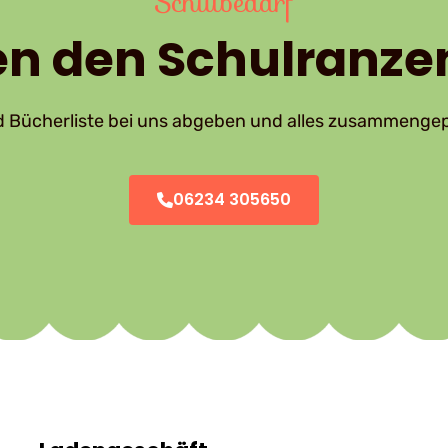
Schulbedarf
n den Schulranzen
nd Bücherliste bei uns abgeben und alles zusammengep
06234 305650